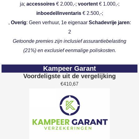
ja;
accessoires
€ 2.000,-;
voortent
€ 1.000,-;
inboedel/inventaris
€ 2.500,-;
,
Overig
: Geen verhuur, 1e eigenaar
Schadevrije jaren
:
2
Getoonde premies zijn inclusief assurantiebelasting
(21%) en exclusief eenmalige poliskosten.
Kampeer Garant
Voordeligste uit de vergelijking
€410,67