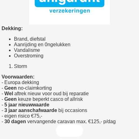
Dekking:
Brand, diefstal
Aanrijding en 0ngelukken
Vandalisme
Overstroming
Storm
Voorwaarden:
- Europa dekking
-
Geen
no-claimkorting
-
Wel
aftrek nieuw voor oud bij reparatie
-
Geen
keuze beperkt casco of allrisk
-
5 jaar nieuwwaarde
-
3 jaar aanschafwaarde
bij occasions
- eigen risico €75,-
-
30 dagen
vervangende caravan max. €125,- p/dag