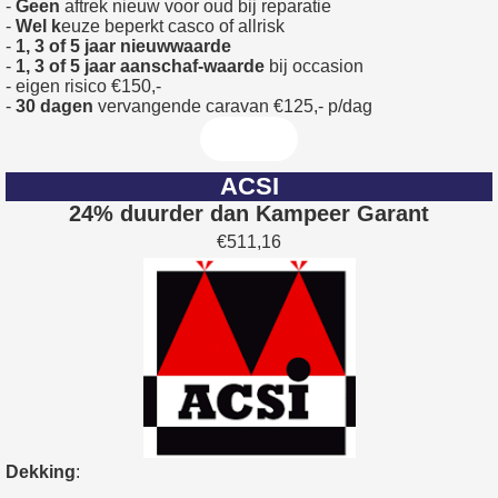
-
Geen
aftrek nieuw voor oud bij reparatie
-
Wel k
euze beperkt casco of allrisk
-
1, 3 of 5 jaar nieuwwaarde
-
1, 3 of 5 jaar aanschaf-waarde
bij occasion
- eigen risico €150,-
-
30 dagen
vervangende caravan €125,- p/dag
ACSI
24% duurder dan Kampeer Garant
€511,16
Dekking
: