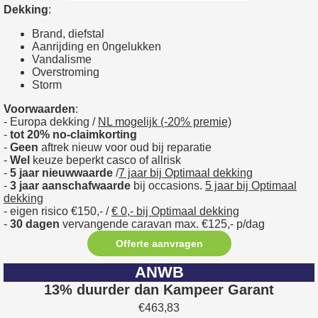
Dekking
:
Brand, diefstal
Aanrijding en 0ngelukken
Vandalisme
Overstroming
Storm
Voorwaarden
:
- Europa dekking /
NL mogelijk (-20% premie)
-
tot 20% no-claimkorting
-
Geen
aftrek nieuw voor oud bij reparatie
-
Wel
keuze beperkt casco of allrisk
-
5 jaar nieuwwaarde
/
7 jaar bij Optimaal dekking
-
3 jaar aanschafwaarde
bij occasions.
5 jaar bij Optimaal
dekking
- eigen risico €150,- /
€ 0,- bij Optimaal dekking
-
30 dagen
vervangende caravan max. €125,- p/dag
Offerte aanvragen
ANWB
13% duurder dan Kampeer Garant
€463,83