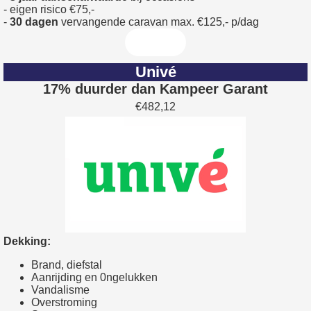
- eigen risico €75,-
-
30 dagen
vervangende caravan max. €125,- p/dag
Univé
17% duurder dan Kampeer Garant
€482,12
Dekking:
Brand, diefstal
Aanrijding en 0ngelukken
Vandalisme
Overstroming