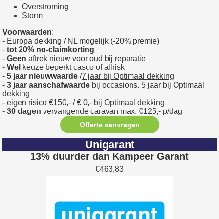
Overstroming
Storm
Voorwaarden
:
- Europa dekking /
NL mogelijk (-20% premie)
-
tot 20% no-claimkorting
-
Geen
aftrek nieuw voor oud bij reparatie
-
Wel
keuze beperkt casco of allrisk
-
5 jaar nieuwwaarde
/
7 jaar bij Optimaal dekking
-
3 jaar aanschafwaarde
bij occasions.
5 jaar bij Optimaal
dekking
- eigen risico €150,- /
€ 0,- bij Optimaal dekking
-
30 dagen
vervangende caravan max. €125,- p/dag
Offerte aanvragen
Unigarant
13% duurder dan Kampeer Garant
€463,83