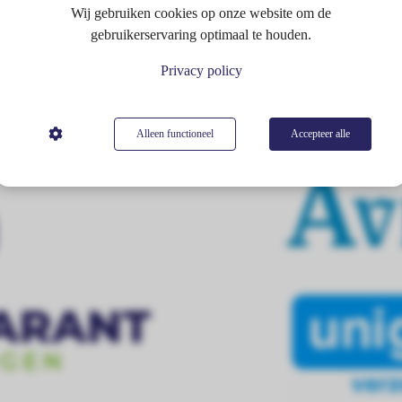
Wij gebruiken cookies op onze website om de
gebruikerservaring optimaal te houden.
ste verschillen Kampeer Garant - Avec
Privacy policy
Alleen functioneel
Accepteer alle